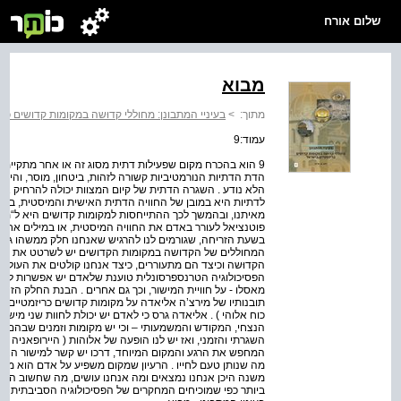
שלום אורח
מבוא
מתוך:
>
בעיניי המתבונן: מחוללי קדוּשה במקומות קדושים כר
עמוד:9
9 הוא בהכרח מקום שפעילות דתית מסוג זה או אחר מתקיימת 
הדת הדתיות הנורמטיביות קשורה לזהות, ביטחון, מוסר, והיא
הלא נודע . השגרה הדתית של קיום המצוות יכולה להרחיק אדם
לדתיות היא במובן של החוויה הדתית האישית והמיסטית, במו
מאיתנו, ובהמשך לכך ההתייחסות למקומות קדושים היא ל“מקו
פוטנציאל לעורר באדם את החוויה המיסטית, או במילים אחרו
בשעת הזריחה, שגורמים לנו להרגיש שאנחנו חלק ממשהו גדול י
המחוללים של הקדושה במקומות הקדושים יש לשרטט את חווי
הקדוּשה וכיצד הם מתעוררים, כיצד אנחנו קולטים את העולם ש
הפסיכולוגיה הטרנספרסונלית טוענת שלאדם יש אפשרות להתחבר 
מאסלו - על חוויית המישור, וכך גם אחרים . הבנת החלק ה
תובנותיו של מירצ’ה אליאדה על מקומות קדושים כריזמטיים ש
כוח אלוהי ) . אליאדה גרס כי לאדם יש יכולת לחוות שני מישור
הנצחי, המקודש והמשמעותי – וכי יש מקומות וזמנים שבהם ה
השגרתי והזמני, ואז יש לנו הופעה של אלוהות ( היירופאניה ) .
המחפש את הרגע והמקום המיוחד, דרכו יש קשר למישור הא
מה שנותן טעם לחייו . הרעיון שמקום משפיע על אדם הוא מרח
משנה היכן אנחנו נמצאים ומה אנחנו עושים, מה שחשוב הוא
ביותר כפי שמוכיחים המחקרים של הפסיכולוגיה הסביבתית . 