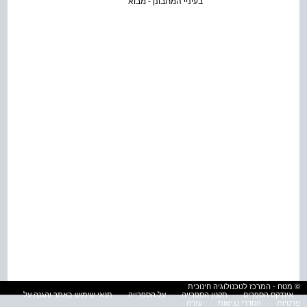
בעיניי המתבונן - מבוא
© מטח - המרכז לטכנולוגיה חינוכית
אינדקס הספרים
תקנון הספרייה
על הספרייה
תנאי שימוש באתר והגנה על
פרטיות
הסדרי נגישות
עזרה