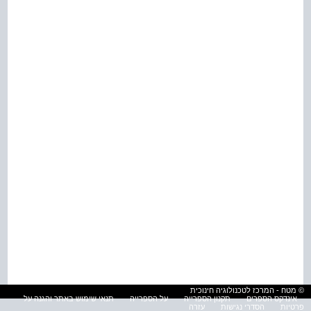
© מטח - המרכז לטכנולוגיה חינוכית
אינדקס הספרים
תקנון הספרייה
על הספרייה
תנאי שימוש באתר והגנה על
פרטיות
הסדרי נגישות
עזרה