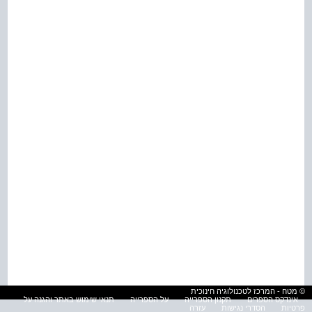
© מטח - המרכז לטכנולוגיה חינוכית
אינדקס הספרים
תקנון הספרייה
על הספרייה
תנאי שימוש באתר והגנה על
פרטיות
הסדרי נגישות
עזרה