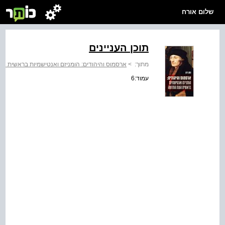
שלום אורח
תוכן העניינים
מתוך:
>
ארסמוס והיהודים: הומניזם ואנטישמיות בראשית 
עמוד:6