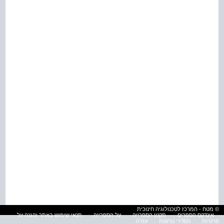
© מטח - המרכז לטכנולוגיה חינוכית
אינדקס הספרים
תקנון הספרייה
על הספרייה
תנאי שימוש באתר והגנה על
פרטיות
הסדרי נגישות
עזרה