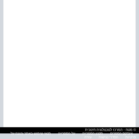
© מטח - המרכז לטכנולוגיה חינוכית
אינדקס הספרים
תקנון הספרייה
על הספרייה
תנאי שימוש באתר והגנה על
פרטיות
הסדרי נגישות
עזרה