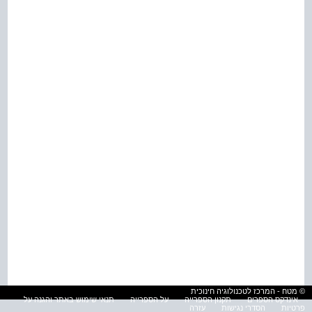
© מטח - המרכז לטכנולוגיה חינוכית
אינדקס הספרים
תקנון הספרייה
על הספרייה
תנאי שימוש באתר והגנה על
פרטיות
הסדרי נגישות
עזרה