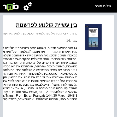
שלום אורח
בין עשיית קולנוע לפרשנות
מתוך:
>
בין מסע אלונקות למגש הכסף: בין קולנוע לאתיקה
>
עמוד:14
14 ענר פרמינגר סרטים, כשהוא רואה במצלמה אבולוציה טכנו
לנייר ועיפרון הוא מהדהד את מושג ה"מצלמה – עט" ואת מס
במאמרו המכונן שטבע
ובמיוחד ציור וספרות . אחרי שהצליח כמוקד משיכה ושעשועים 
אמצעי שימור ויצירת דימויים של תקופתו, הוא הופך בהדרגה
מחשבות, מופשטות ככל שתהיינה, או לתרגם את האובססיות ש
טקסט למטא – טקסט, בין קולנוע כחוויה אישית או חברתית ה
תיאורטית שמגדירה אותו ובוחנת את חוקיו ואת המנגנון הקולנ
למהפכת הגל החדש הצרפתי, ותרגם תובנה דומה לכדי אמת מי
על מנת להיות מוצלח, חייב לבטא בעת ובעונה אחת אידיאה ש
שבעשייה הקולנועית" . 2 . . e New Wave, ed
הסרטים בחיי , תרגמה מצרפתית : אביטל ענבר, מסדה קולנוע, גבעתיים, 1987 ( 1975