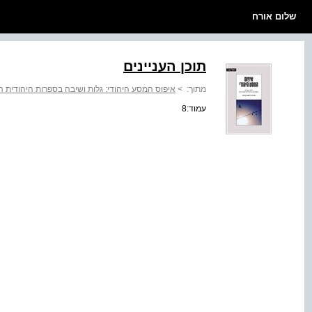
שלום אורח
תוכן העניינים
מתוך:
>
איפוּס המסע היהודי: גלות ושיבה בספרות היהודית ה
עמוד:8