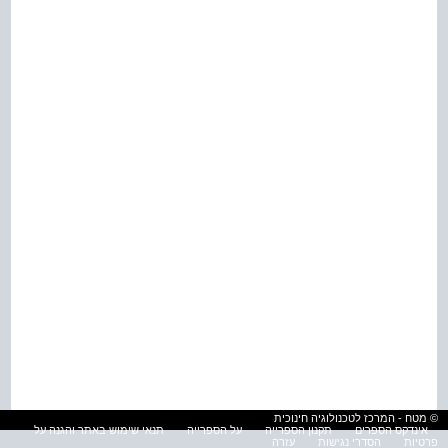
© מטח - המרכז לטכנולוגיה חינוכית
אינדקס הספרים
תקנון הספרייה
על הספרייה
תנאי שימוש באתר והגנה על
פרטיות
הסדרי נגישות
עזרה