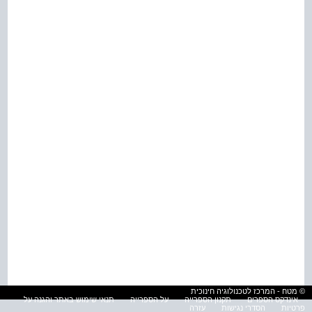
© מטח - המרכז לטכנולוגיה חינוכית
אינדקס הספרים
תקנון הספרייה
על הספרייה
תנאי שימוש באתר והגנה על
פרטיות
הסדרי נגישות
עזרה