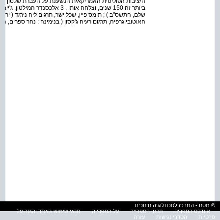
ביותר זה 150 שנים, וצלחה אותו . 3 אל
שלם, התשס"ב ) ; תומס פיין, שכל ישר, תרגום ליה נירגד ( ירושל
האוטוביוגרפיה, תרגום רעיה ג'קסון ( בנימינה : נהר ספרים, הת
© מטח - המרכז לטכנולוגיה חינוכית
אינדקס הספרים
תקנון הספרייה
על הספרייה
תנאי שימוש באתר והגנה על
פרטיות
הסדרי נגישות
עזרה