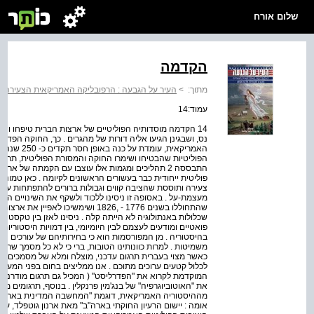
שלום אורח
הקדמה
מתוך:
>
העיר על הגבעה : הרפובליקה האמריקאית הצעירה, מקבץ מקו
עמוד:14
14 הקדמה מוסדותיה הפוליטיים של ארצות הברית טיפחו ושי
נס, ושבגינן הגיעו אליה דורות של מהגרים . כך, החוקה הפ
האמריקאית, ע
הפוליטיות שהבטיחו ושימרו החוקה והמסורת הפוליטית, תרמ
התבססה 2 תהליכים ומגמות אלו עוצבו עם הקמתה של 
פוליטית ייחודית כבר בעשורים הראשונים לקיומה . כאן טמונ
צעירה ותוססת שהציבה קווים וגבולות ברורים להתפתחות עת
מעצמת-על . באסופה זו ניסינו ללכוד ולשקף את השינויים ה
שהתחוללו בשנים 1776 - ,1826 ושימשיכ
שכלולות באנתולוגיה לא הייתה קלה . ניסינו לאזן בין טקסטים 
פואטיים ומודעים לעצמם לבין היומיומי, בין דמויות היסטוריות 
בהיסטוריה . מן המפורסמות הוא כי בחירותיהם של עורכים הן 
משמיטות . למרות כוונותינו הטובות, ברי כי לא כל מסמך שראו
כאשר מצוי בעברית תרגום עדכני, מוצלח ומלא של מסמכים מ
לכלול קטעים ערוכים מתוכם . אנו ממליצים בחום בפני המעוני
את "האוטוביוגרפיה" של בנג'מין פרנקלין . בנוסף, תרגומים מא
מההיסטוריה האמריקאית, דוגמת "המחשבה המדינית בארצות 