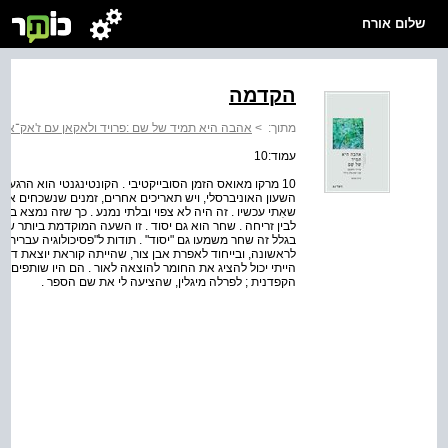
שלום אורח
הקדמה
מתוך:
>
אהבה היא תמיד של שם :פרויד ולאקאן עם ז'אק־אלן
עמוד:10
10 מרקו מאואס הזמן הסובייקטיבי . הקונטינגנטי הוא הרגע של
השעון האוניברסלי, ויש תאריכים אחרים, זמנים שנשכחים או
שאִתי עכשיו . זה היה לא צפוי ובלתי נמנע . כך שזה נמצא בי
לבין זריחה . שחר הוא גם יסוד . זו השעה המוקדמת ביותר ש
בגלל זה שחר משמעו גם "יסוד" . תודות ל"פסיכולוגיה עברית
לראשונה, ובייחוד לאפרת אבן צור, שהייתה קוראת יוצאת דופן
הייתי יכול להציג את החומר להוצאה לאור . הם היו שותפים נ
הקפדנית ; לפרלה מיגלין, שהציעה לי את שם הספר .