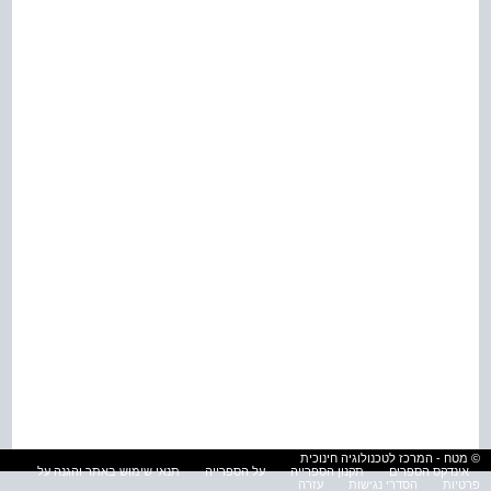
© מטח - המרכז לטכנולוגיה חינוכית
אינדקס הספרים
תקנון הספרייה
על הספרייה
תנאי שימוש באתר והגנה על
פרטיות
הסדרי נגישות
עזרה