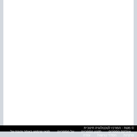
© מטח - המרכז לטכנולוגיה חינוכית
אינדקס הספרים
תקנון הספרייה
על הספרייה
תנאי שימוש באתר והגנה על
פרטיות
הסדרי נגישות
עזרה