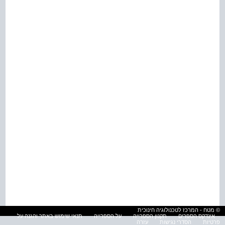
© מטח - המרכז לטכנולוגיה חינוכית
אינדקס הספרים
תקנון הספרייה
על הספרייה
תנאי שימוש באתר והגנה על
פרטיות
הסדרי נגישות
עזרה