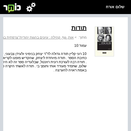
שלום אורח
תודות
מתוך:
>
אות, גוף, קהילה : עיונים בהגות יהודית־צרפתית בת ז
עמוד:10
10 רוני קליין תודה גדולה לד"ר יצחק בנימיני ולעידן צבעוני
כתיבת הספר . תודה מיוחדת ליצחק, שהקדיש מזמנו לקריאת ה
. תודה רבה לעורכת רונית רוזנטל, שבלעדיה ספר זה לא היה סד
שלום, שתמיד מעודד אותי ותומך בי . תודה לאשתי היקרה סמ
באמת ראויה להערצה .