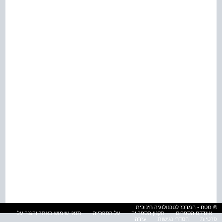
© מטח - המרכז לטכנולוגיה חינוכית
אינדקס הספרים
תקנון הספרייה
על הספרייה
תנאי שימוש באתר והגנה על
פרטיות
הסדרי נגישות
עזרה