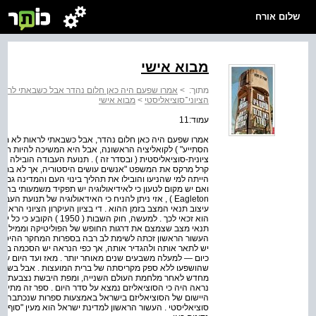
שלום אורח
מבוא אישי
מתוך:
>
אמרו שפעם היה כאן חלום נהדר אבל כשבאתי לראות
הציוני־סוציאליסטי
>
מבוא אישי
עמוד:11
הסתייע" ) לקואליציה הראשונה, אבל היא המשיכה להיות 
ציונית-סוציאליסטית ( ובסדר זה ) . תנועת העבודה הובילה את
הייתה למי שהניעו והובילו את תהליך בינוי העם והמדינה ג
Eagleton ) , אזי ניתן להניח כי האידאולוגיה של תנועת
עיצוב תנאי המצב בזמן ההוא . די בציון העיקרון הציוני הראש
הוא זכאי לכך . למעשה, חוק ה
תנאי מצב שצמצם את דרגות החופש של הפוליטיקה וממילא גם
העשור הראשון זכתה לשימת לב רבה בספרות המחקר ההיסטורי 
יש לתאר אותה ולהגדיר אותה, אך כפי הנראה יש הסכמה בא
כיום — למעלה משבעים שנים מאוחר יותר . מאז ועד היום עב
שהושפעו ללא ספק מקריסתה של ברית המועצות . אבל בשנות
מחדש לאחר מלחמת העולם השנייה, ומפת היבשת נצבעת בצבע
נראה היה כי הסוציאליזם נמצא על סדר היום . ספר זה מתייחס
היישום של הסוציאליזם בישראל באמצעות ספרות שנכתבה בש
סוציאליסטי . העשור הראשון למדינת ישראל הוא מעין "סוף ה