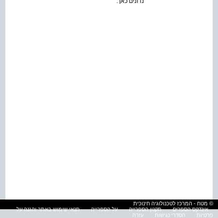
נדונים כאן .
© מטח - המרכז לטכנולוגיה חינוכית
אינדקס הספרים
תקנון הספרייה
על הספרייה
תנאי שימוש באתר והגנה על
פרטיות
הסדרי נגישות
עזרה