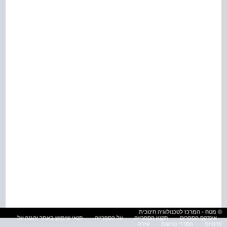
© מטח - המרכז לטכנולוגיה חינוכית
אינדקס הספרים
תקנון הספרייה
על הספרייה
תנאי שימוש באתר והגנה על
פרטיות
הסדרי נגישות
עזרה