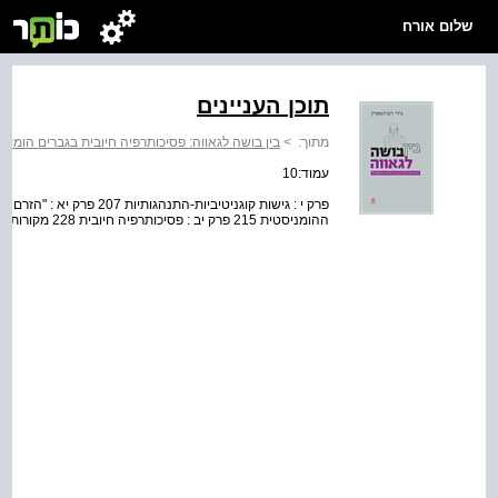
שלום אורח
תוכן העניינים
מתוך:
>
בין בושה לגאווה: פסיכותרפיה חיובית בגברים הומוא
עמוד:10
פרק י : גישות קוגניטיביות-ה
ההומניסטית 215 פרק יב : פסיכותרפיה חיובית 228 מקורות 244 מילון מונחים 278 מפתח העניינים והשמות 295