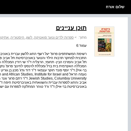
שלום אורח
תוכן עניינים
מתוך:
>
ספרות ילדים ונוער פואטיקה, לשון, היסטוריה, אתיקה
עמוד:6
רשימת המשתתפים פרופ' יעל רשף החוג ללשון עברית באוניב
התכנית למחקר תרבות הילד והנוער באוניברסיטת תל אביב פר
תל אביב והמרכז הבין- תחומי, הרצליה ד"ר שי רודין המכללה 
המכללה האקדמית בית ברל ומכללת לוינסקי לחינוך פרופ' נת
בר-אילן ד"ר יוסף פונד חוקר עצמאי ד"ר דוד גדג' מכון בן גוריון
נעמה הראל frican Studies, Institute for Israel and
Studies, Columbia University
אביב והחוג לספרות עברית והשוואתית באוניברסיטת חיפה ד"ר
באוניברסיטת בר-אילן ד"ר ורד טוהר המחלקה לספרות עם ישר