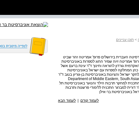
>
תוכן עניינים
רסיטה העברית בירושלים פרופ' אמריטה זהר שביט
ופ' אמריטה זיוה שמיר החוג לספרות באוניברסיטת
האקדמית גורדון להוראה וחינוך ד"ר עינת ברעם אשל
ן כהן המחלקה לספרות עם ישראל באוניברסיטת
 לחקר ישראל והציונות באוניברסיטת בן-גוריון בנגב ד"ר
Department of Middle Eastern, South Asian and A
Jewish  ד"ר רתם פרגר וגנר התכנית למחקר תרבות הילד והנוער באוניברסיטת תל
 דורית למברגר התכנית ללימודי פרשנות ותרבות
אל באוניברסיטת בר-אילן
לעמוד קודם
|
לעמוד הבא