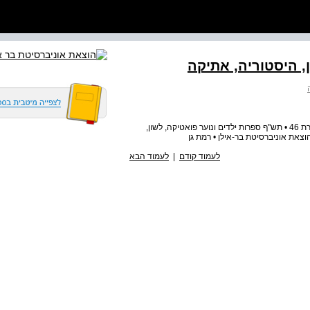
, היסטוריה, אתיקה
ביקורת ופרשנות כתב-עת בין-תחומי לחקר ספרות ותרבות חוברת 46 • תש"ף ספרות ילדים ונוער פואטיקה, לשון,
הוצאת אוניברסיטת בר-אילן • רמת גן
לעמוד קודם
|
לעמוד הבא