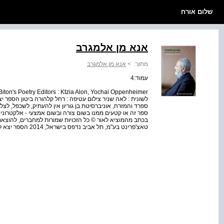
שלום אורח
אנא מן אלמגרב
מתוך:
>
אנא מן אלמגרב
עמוד:4
לשונית : לאה שניר צילום עטיפה : רחל קלהורה ביטון הספר י
ספרד והמזרח, אוניברסיטת בן גוריון אין להעתיק, לשכפל, לצ
ספר זה או קטעים ממנו בשום צורה ובשום אמצעי - אלקטרוני, א
בכתב מהמוציא לאור © כל הזכויות שמורות למחברים, להוצא
טאצ'פרינט בע"מ, תל אביב נדפס בישראל, 2014 הספר יצא לאור בסיוע מועצת הפיס לתרבות ואמנות