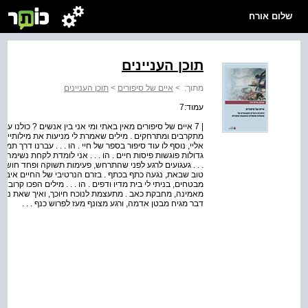
שלום אורח
תוכן העניינים
מתוך:
>
איים של סיפורים
>
תוכן העניינים
עמוד:7
| 7 איים של סיפורים מאין באתי ומי אני בין אנשים ? כולנו עש
מתקרבים ומתרחקים . מילים שאמרת לי מניעות את מילותיי, מ
אליי, נוסף לו עוד סיפור בספר של חיי . הו . . . עברנו דרך תמ
גדולות פוגשות פיסות חיים . הו . . . אני לומדת לקחת נשימה,
. . . געגועים לרגע לפני שהתרחש, פעימות תשוקה ופחד חושפ
טוב שבאת, נגעה כתף בכתף . בזרם הנרטיבי של החיים איבדת
מבטחים, בניתי לי בית מדיו ודפים . הו . . . מילים הפכו קרובו
מאמינה, מחבקת כאב . מתעצמת לנוכח חיוכך, ואיך שאת נוגעת 
דבר מגיח מבטן אדמה, ורגע מצונף מעז לפרוש כנף . . .