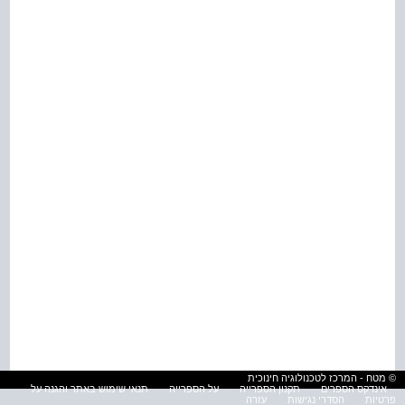
© מטח - המרכז לטכנולוגיה חינוכית
אינדקס הספרים
תקנון הספרייה
על הספרייה
תנאי שימוש באתר והגנה על
פרטיות
הסדרי נגישות
עזרה