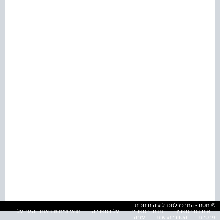
© מטח - המרכז לטכנולוגיה חינוכית
אינדקס הספרים
תקנון הספרייה
על הספרייה
תנאי שימוש באתר והגנה על
פרטיות
הסדרי נגישות
עזרה