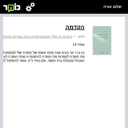
שלום אורח
הקדמה
מתוך:
>
בשדות אז אולי: פואטוביוגרפיה עיון בשירתו המאוחרת
עמוד:14
כע בו ר אר בעים שנה מֵתָה אִשְׁתּוֹ שֶׁל הַמּוֹרֶה שֶׁלִּי לְמָתֶמָטִיקָה מ
מֵת הַמּוֹרֶה לְסִפְרוּת מֵת הַמּוֹרֶה לְהִיסְטוֹרְיָה מֵתָה הַמּוֹרָה לְאַנְגְל
הַמְנַהֵל וּמְנַהֶלֶת בֵּית הַסֵּפֶר, אֶלֶן וְיָאִיר כּ"ץ, אָסוּר לְהִסְתַּכֵּל לְאָחו