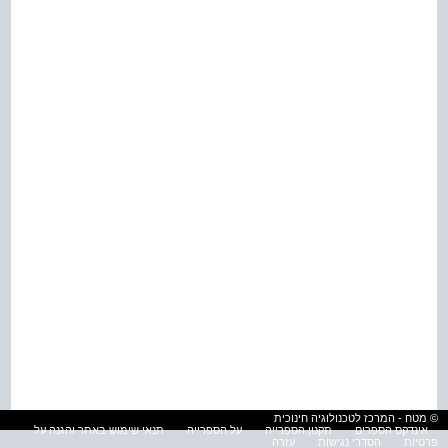
© מטח - המרכז לטכנולוגיה חינוכית
אינדקס הספרים
תקנון הספרייה
על הספרייה
תנאי שימוש באתר והגנה על
פרטיות
הסדרי נגישות
עזרה