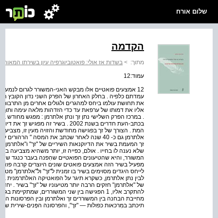
שלום אורח
הקדמה
מתוך:
>
בשדות אז אולי: פואטוביוגרפיה עיון בשירתו המאוחרת
עמוד:12
12 אמצעים פואטיים אלו מבקש האני-המשורר לגרום לנמענ
עמדתם כלפיה . בחלק האחרון של הפרק השני נדון הקובץ הזמי
את תחושת עולמו ביחס למהגרים ולגולים אחרים מן התרבות ה
אליו את דמותו של ערפאת עד כדי הזדהות מלאה עימה ותוך ד
. במרכז הפרק השלישי נתן זך ונתן אלתרמן : מפגש מחודש בח
בכתב-העת חדרים בשנת 2002 . בשיר זה 
המת . הצורך של זך בפגישה מחודשת והזויה מעין זו, מצביע —
אלתרמן גם כ- 40 שנה לאחר שכתב את המסה " הרהור
שלא נענה לו בחייו . אולם, כפייה זו, יותר משהיא מצביעה בשי
המשורר, והיא שהטיעונים הפואטיים שהִפנה בעבר כנגד שירת
מפעיל בשיר הזה אמצעים פואטים שונים היוצרים קִרבה פואטי
לייחס היגדים מסוימים בשיר בו זמנית ל"זך" ול"אלתרמן" מט
של "אלתרמן" חזקים הרבה יותר מטיעוניו של "זך" בשיר . יחד עם
להתקרב אליו, 1 הפגישה בין שני המשוררים, שמתקיימת
מחייבת הבחנה בין המשוררים זך ואלתרמן ובין הפרסונות הפְּני
תיכתב במִרכאות כפולות — "זך", והפרסונה הפְּנים-שירית של