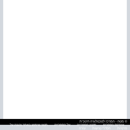
© מטח - המרכז לטכנולוגיה חינוכית
אינדקס הספרים
תקנון הספרייה
על הספרייה
תנאי שימוש באתר והגנה על
פרטיות
הסדרי נגישות
עזרה