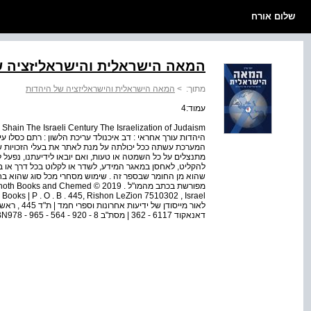
שלום אורח
המאה הישראלית והישראליזציה ש
מתוך:
>
המאה הישראלית והישראליזציה של היהדות
עמוד:4
היהדות עורך אחראי : דב איכנולד עריכת הלשון : רתם כסלו עי
המערכת עשתה ככל יכולתה על מנת לאתר את בעלי הזכויות של
מתנצלים על כל השמטה או טעות, ואם יובאו לידיעתנו, נפעל 
להקליט, לאחסן במאגר המידע, לשדר או לקלוט בכל דרך או בכ
שהוא מן החומר שבספר זה . שימוש מסחרי מכל סוג שהוא ב
מפורשת בכתב מהמו"ל . 2019 © hemed
דאנאקוד 6117 - 362 | מסת"ב 8 - 920 - 564 - 965 - ISBN978 | נדפס בישראל 2019 Printed in Israel