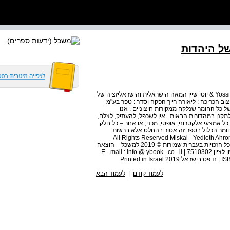
ל היהדות
Yossi Shain The Israeli Century The Israelization of Judaism & יוסי שיין המאה הישראלית והישראליזציה של
צוב הכריכה : ליאורה רייך הפקה וסדר : טפר בע"מ
 כל החומר שנלקח ממקורות חיצוניים . אנו
לתקנן במהדורות הבאות . אין לשכפל, להעתיק, לצלם,
ל אמצעי אלקטרוני, אופטי, מכני, או אחר – כל חלק
חומר הכלול בספר זה אסור בהחלט אלא ברשות
All Rights Reserved Miskal - Yedioth Ahronoth Books and C
Books | P . O . B . 445, Rishon LeZion 7510302 , Israel כל הזכויות בעברית שמורות © 2019 למשכל – הוצאה
לאור מייסודן של ידיעות אחרונות וספרי חמד | ת"ד 445 , ראשון לציון 7510302 | E - mail : info @ ybook . co . il
לעמוד קודם
|
לעמוד הבא