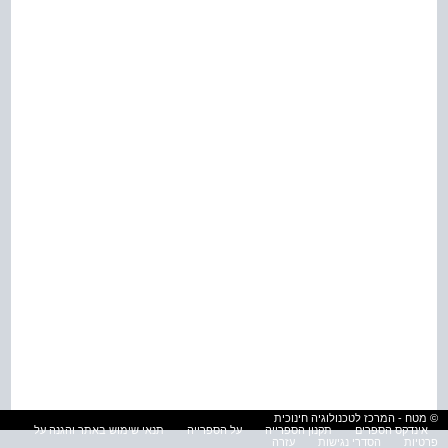
© מטח - המרכז לטכנולוגיה חינוכית
אינדקס הספרים
תקנון הספרייה
על הספרייה
תנאי שימוש באתר והגנה על
פרטיות
הסדרי נגישות
עזרה