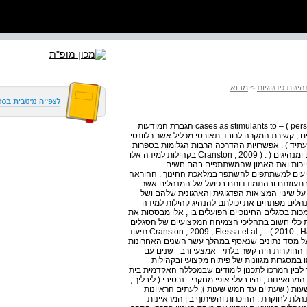
יגות פדגוגיות
>
מבוא
מקרים כגורמים המעודדים רפלקציה אישית ( cases as stimulants to – ( personal reflection הגברת המודעות
ים , קשירת המקרה לרובד תאורטי מכליל אשר רלוונטי
בעתיד ) . אפשרויות ההדרכה הרבות הגלומות בספרות
המקרים מושתתות על הצורך ליצור קהילות למידה של מנהלים ומנהיגים ( . ( Cranston , 2009 בקהילות למידה אלו
יכות ואת האמון שהמשתתפים בהם חשים .
ייעים למשתתפים להשתפר במלאכת החינוך , ההוראה
יפור הוא בתפיסותיהם , בתעוזתם ובהתמודדותם בפועל של המנהלים אשר
ל שינוי המציאות הפדגוגית והארגונית שלהם ושל
לים מפתחים את יכולתם להנהיג קהילות למידה
ות בסגלים החינוכיים הפועלים בו , אלו מבססות את
ת כלי חשוב בתהליכי הצמיחה המקצועיים של הסגלים
החינוכיים ( Cranston , 2009 ; Flessa et al ,. . ( 2010 ; Hallinger & Wang , 2015 ; Murphy et al ,. 2006 תיעוד
על מסד נתונים שנאסף במהלך עשר השנים האחרונות
החוקרות היה קשר בלתי - אמצעי ורב - שנים עם
במסגרות מגוונות של פיתוח מקצועי ובקהילות
לבין המרכז לתכנון לימודים שבמכללה האקדמית בית
ואיינות , והיו בעלי אופי מחקרי - נרטיבי ( ליבליך ,
 כמה שעות ( שעתיים עד חמש שעות ); לעתים הראיונות
הלת לחוקרת . ההיכרות והשיתוף בין המראיינות