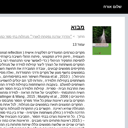
שלום אורח
מבוא
מתוך:
>
״והדרך עודנה נפקחת לאורך״ מנהלות בתי ספר כמנה
עמוד:13
העצמית , חיזוק הידע המקצועי , פיתוח הרגלי חשיבה ביקורתי
לתפיסת התפקיד הניהולי ( כדי לאפשר שינוי התנהגותי רצוי 
מתקיימים מפגשים קבועים , עובדה המגבירה את תחושת השי
במפגשים נחשף מגוון של מקרים ודרכי התמודדות , ואלה מס
והניהול ( . ( Flessa et al , 2010 הש
משתתפים בקהילות הלמידה , והודות לכך הם יכולים להשפיע ע
השותפים לפועלם . בעקבות ההשתתפות בקהילות למידה המנה
ואת התרבות הבית - ספרית . קהילות הלמידה בבית הספר תומכ
השיח ההתנסותי - רפלקטיבי על אודות הוראה - למידה ומהוו
המקרים וביצוע ראיונות עומק כל אחד מפרקי הספר מתבסס 
. המקרים המוצגים תוארו במפגשים עם מנהלות ; לכל אחת מן 
המנהלת שהיא ראיינה . הקשרים בין החוקרות למנהלות נרקמו 
הדרכה ולמידה ( כחלק משותפות אקדמיה - שדה בין בתי ספר 
ברל ) . כל הראיונות נערכו בבתי הספר , הסביבה הטבעית של המר
– ( 2015 ראיונות פתוחים וחצי מובנים . הראיונות ארכו
הצריכו שניים או שלושה מפגשים וכללו שיחות פתוחות בין המנ