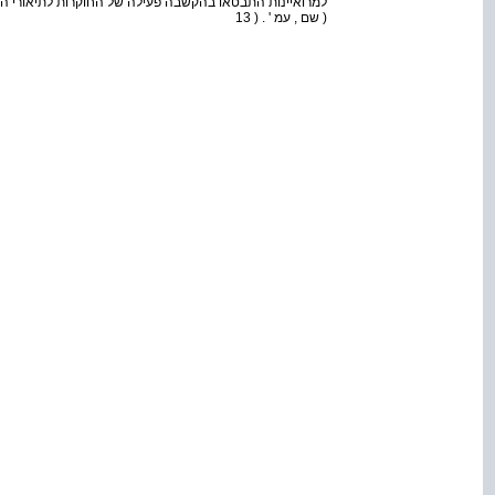
למרואיינות התבטאו בהקשבה פעילה של החוקרות לתיאורי המ
( שם , עמ ' . ( 13