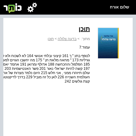
שלום אורח
תוכן
מתוך:
>
בדעה צלולה
>
תוכן
עמוד:7
קצת גולשים 242