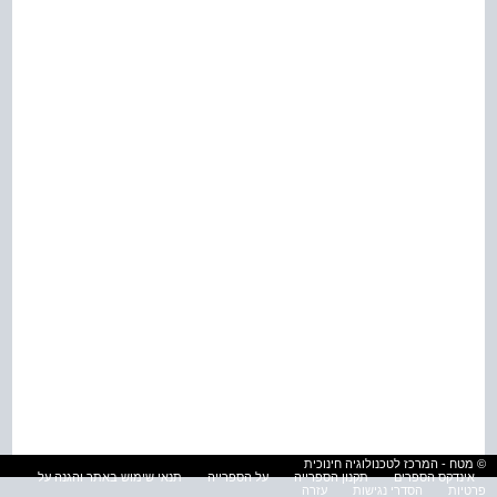
© מטח - המרכז לטכנולוגיה חינוכית
אינדקס הספרים
תקנון הספרייה
על הספרייה
תנאי שימוש באתר והגנה על
פרטיות
הסדרי נגישות
עזרה