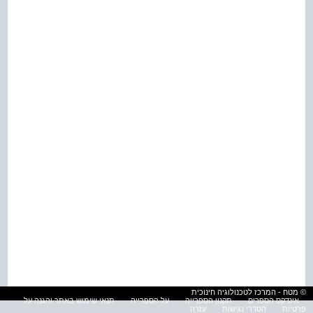
© מטח - המרכז לטכנולוגיה חינוכית
אינדקס הספרים
תקנון הספרייה
על הספרייה
תנאי שימוש באתר והגנה על
פרטיות
הסדרי נגישות
עזרה