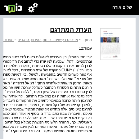
שלום אורח
הערת המתרגם
מתוך:
>
אדיפוס בקישינוב ציונות, ספרות, טרגדיה
>
הערת המ
עמוד:12
אך יחסי הגומלין בין העברית לאנגלית באים לידי ביטוי בספ
ובתרגומים . דקל , שנסעה לניו יורק כדי לכתוב את הדוקטור
לברן לכתוב את הדוקטורט שלו בגרמנית , חוקרת ומלמדת כיום 
בניו יורק ) . ) CUNY כחוקרת של שתי הספרויות 
אף טווה קשרים חדשים בהפגישה , למשל , בין דמויות ספרותיות 
של אורי מ " הוא הלך בשדות " מאת משה שמיר מושווית בספרה
מאותו הרומן מושווית לאלחריזי מתוך " דניאל דרונדה " מאת ג ' 
חורגים מתחום הספרות הכתובה כשדקל עורכת השוואה מסודרת ב
לבין סרטו דובר העברית של איתן פוקס , " ללכת על המים " .
דקל נתנה את אותותיה גם במלאכת התרגום . קריאותיה של דק
לתרגמן היתה כרוכה במאמץ להשיב את ההקשרים העבריים המק
, לאורך קריאותיה של דקל שזורים , כאמור , ציטוטים רבים מהס
לתרגם ציטוטים אלה מחדש אל שפת המקור שממנה יצאו מלכת
ואולם , העברית שבה כתבו ברדיצ ' בסקי או אחד העם למשל —
דקדוקיים מגרמנית ומיידיש — אינה זהה לעברית שבה מתורגם 
האנגלית . כך , ההזרה הלשונית הנוצרת ממילא בכל תרגום , מ
בין העברית של מפנה המאה העשרים לבין העברית של מפנה 
ומצרפתית תורגמו משפות המקור . טל חבר חיבובסקי ז ' נבה , מאר