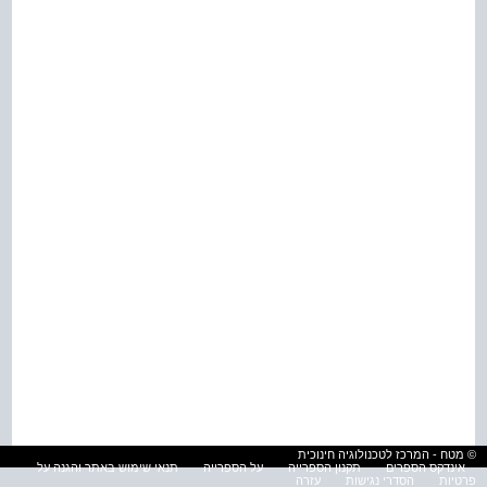
© מטח - המרכז לטכנולוגיה חינוכית
אינדקס הספרים
תקנון הספרייה
על הספרייה
תנאי שימוש באתר והגנה על
פרטיות
הסדרי נגישות
עזרה