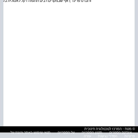
ורוברט פרינד ) אף שבמקרים רבים תרגמה דקל לאנגלית בעצמ
© מטח - המרכז לטכנולוגיה חינוכית
אינדקס הספרים
תקנון הספרייה
על הספרייה
תנאי שימוש באתר והגנה על
פרטיות
הסדרי נגישות
עזרה