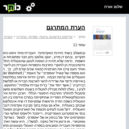
שלום אורח
הערת המתרגם
מתוך:
>
אדיפוס בקישינוב ציונות, ספרות, טרגדיה
>
הערת המ
עמוד:11
ובמשולב בשתי הזירות האקדמיות : העברית מחד גיסא והאנג
חוקרים , ובהם דן מירון , יעקב גולומב וחנן חבר ומתווכחת 
השפות . נדמה שלא תהיה זו הגזמה לטעון שהאנגלית החלי
הדומיננטית הן לחוקרי התרבות והספרות העברית והן ליוצריה 
ואחד העם צרכו את הגרמנית כמאה שנים קודם לכן . כך , ה
האנגליים את קדמת הבמה . חורבן יהדות אירופה במלחמת ה
באירופה ודחף את שרידיה להגר לארצות הברית או לפלשתינה 
רבידוביץ ' ) אשר ייסד את “ ברית עברית עולמית " והתעקש במש
לציון ( , נאלץ לגלות מברלין לאנגליה בשנות השלושים ומשם ל
סימבולי לתהליך התרבותי היסטורי הכללי : חורבן יהדות איר
האינטלקטואלית הפורייה שהתקיימה במרכז אירופה בין העברי
האנגלית כשפה הזרה הראשית שמקיימת דו שיח אינטלקטואלי 
שנכתב באנגלית , אלא גם צמח בתוך סביבה אקדמית דוברת אנ
האנגלית . דקל פונה לעתים תכופות אל תאורטיקנים הפועלים
ננסי ארמסטרונג האמריקנית , ריימונד ויליאמס הוולשי וטרי א
המוקדמים יותר של בנימין או של יאספרס , למשל . כשדקל מ
וגואטארי , או ורנאן ווידאל נאקה , למשל ( , היא עושה זאת ד
מהספרות העברית המובאים בספרה האנגלי מצוטטים מתוך גר