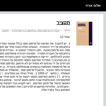
שלום אורח
תקציר
מתוך:
>
אסדרת פרסום סמוי בתקשורת הישראלית
>
תקציר
עמוד:12
ג . יש להעביר את הפיקוח על פרסום סמוי בכלל אמצעי המדיה
בהתבסס על העברת תמורה . הפגיעה הניכרת שהפרסום הסמו
חברתיים על ידי גורמים לא מסחריים לא תיחשב כפרסום סמוי .
או של פרסומות העוסקות בנושאים שבמחלוקת ציבורית ; כן יש
מוגברות כלפי הציבור , ולהגביל פרסום סמוי , ממשלתי או מפל
ברורים . ( 2 ) סימון הפרסום הסמוי ייעשה על פי סיו
לפלטפורמה הטכנולוגית שבה התוכן מוגש לציבור . שימוש בסכ
ויאפשר מיסוד של סימון הפרסום . ראוי לקבוע גיבוי חקיקתי 
, טאבלטים , טלוויזיות ומחשבים למיניהם ) ואת הספקים ש
השימוש בכלי בקרה אלה .