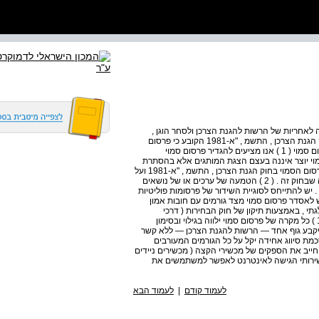
 לאחריות של הרשות להגנת הצרכן ולסחר הוגן ,
בהתבסס על דיני ההטעיה . הצעתנו עולה בקנה אחד עם חוק הגנת הצרכן , התשמ , "א-1981 הקובע כי פרסום
סמוי הוא פרסום מטעה . תוכן ההסדר המוצע א . הגדרת פרסום סמוי ( 1 ) אנו מציעים להגדיר פרסום סמוי
י יוצר איננה בעצם הצגת המותגים אלא בהסתרת
המניע להכללתם . דרישה זו משתקפת כבר היום בהגדרת הפרסום הסמוי בחוק הגנת הצרכן , התשמ , "א-1981 ועל
כן אנו מציעים כי אסדרת הפרסום הסמוי תתבסס על ההגדרה שבחוק זה . ( 2 ) הטמעה של ערכים או של נושאים
 יש להתייחס לסוגיית השידור של פרסומות פוליטיות
 לאסדר פרסום סמוי מצד גורמים עם חובות אמון
גתי , באמצעות תיקון של חוק הבחירות ( דרכי
תעמולה , ( התשי . "ט-1959 ב . מודל הגילוי אנו ממליצים : ( 1 ) כל מקרה של פרסום סמוי ילווה בגילוי ובסימון
וג אחיד שיקבע גוף אחד — הרשות להגנת הצרכן — ללא קשר
מת סיווג אחידה יקל על כל הגורמים המעורבים
שיחייב את הספקים של מכשירי הקצה ( מכשירים ניידים
ל שירותי הגישה לאינטרנט לאפשר למשתמשים את
לעמוד קודם
|
לעמוד הבא