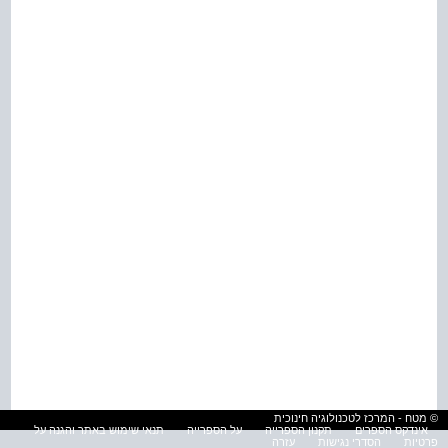
© מטח - המרכז לטכנולוגיה חינוכית
אינדקס הספרים
תקנון הספרייה
על הספרייה
תנאי שימוש באתר והגנה על
פרטיות
הסדרי נגישות
עזרה