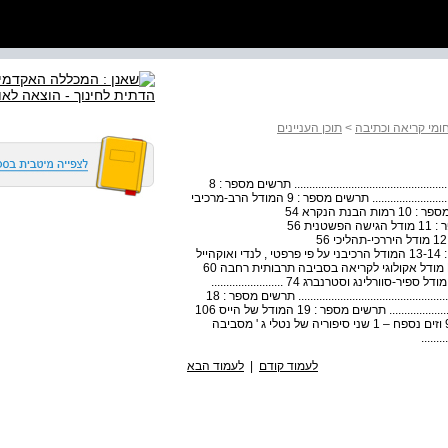
מי קריאה וכתיבה
>
תוכן העניינים
תרשים מספר : 7 המודל ההתפתחותי של צ ' ול 33 .................................................................... תרשים מספר : 8
מודל התפתחותי לרכישת הקריאה בעברית 35 ................................................. תרשים מספר : 9 המודל הרב-מרכיבי
37 ............................................................................... תרשים מספר : 10 רמות הבנת הנקרא 54
.............................................................................. תרשים מספר : 11 מודל הגישה הפשטנית 56
......................................................................... תרשים מספר : 12 מודל היררכי-תהליכי 56
........................................................................... תרשים מספר : 13-14 המודל הרכיבני על פי פרפטי , לנדי ואוקהייל
58 ....................................... תרשים מספר : 15 מודל : RAND מודל אקולוגי לקריאה בסביבה תרבותית רחבה 60
..................... תרשים מספר : 16 קשת הקשיים בקריאה על פי מודל ספיר-סוורלינג וסטרנברג 74 ........................
תרשים מספר : 17 שלבי התפתחות הכתיבה 87 ....................................................................... תרשים מספר : 18
המודל המעגלי של הייס ופלאור 105 ........................................................... תרשים מספר : 19 המודל של הייס 106
............................................................................... רשימת ג 90 וזים נספח – 1 שני סיפוריה של נטלי ג ' מסביבה
לעמוד קודם
|
לעמוד הבא