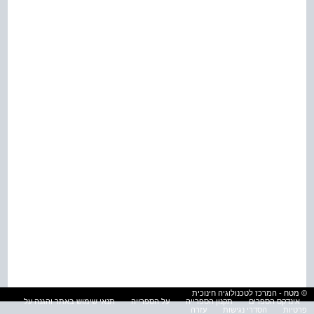
© מטח - המרכז לטכנולוגיה חינוכית
אינדקס הספרים
תקנון הספרייה
על הספרייה
תנאי שימוש באתר והגנה על
פרטיות
הסדרי נגישות
עזרה