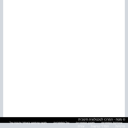
© מטח - המרכז לטכנולוגיה חינוכית
אינדקס הספרים
תקנון הספרייה
על הספרייה
תנאי שימוש באתר והגנה על
פרטיות
הסדרי נגישות
עזרה