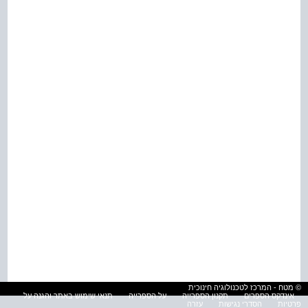
© מטח - המרכז לטכנולוגיה חינוכית
אינדקס הספרים
תקנון הספרייה
על הספרייה
תנאי שימוש באתר והגנה על
פרטיות
הסדרי נגישות
עזרה