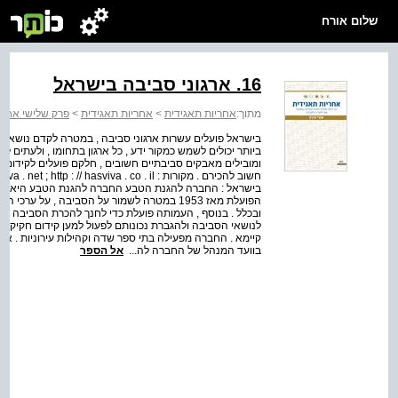
שלום אורח
16. ארגוני סביבה בישראל
מתוך:
אחריות תאגידית
>
אחריות תאגידית
>
פרק שלישי אחרי
בישראל פועלים עשרות ארגוני סביבה , במטרה לקדם נושאים 
ביותר יכולים לשמש כמקור ידע , כל ארגון בתחומו , ולעתים ל
ומובילים מאבקים סביבתיים חשובים , חלקם פועלים לקידום ח
בישראל : החברה להגנת הטבע החברה להגנת הטבע היא הגוף 
הפועלת מאז 1953 במטרה לשמור על הסביבה , ע
ובכלל . בנוסף , העמותה פועלת כדי לחנך להכרת הסביבה ול
לנושאי הסביבה ולהגברת נכונותם לפעול למען קידום חקיקה שו
בוועד המנהל של החברה לה...
אל הספר