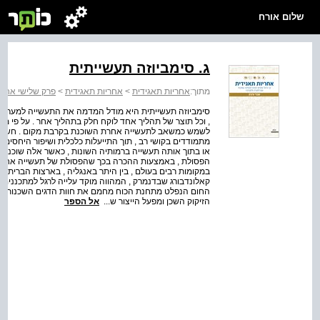
שלום אורח
ג. סימביוזה תעשייתית
מתוך:
אחריות תאגידית
>
אחריות תאגידית
>
פרק שלישי אחרי
סימביוזה תעשייתית היא מודל המדמה את התעשייה למערכת אק
, וכל תוצר של תהליך אחד לוקח חלק בתהליך אחר . על פי מודל
לשמש כמשאב לתעשייה אחרת השוכנת בקרבת מקום . חשיבה ס
מתמודדים בקושי רב , תוך התייעלות כלכלית ושיפור היחסים בי
או בתוך אותה תעשייה ברמותיה השונות , כאשר אלה שוכנות
הפסולת , באמצעות ההכרה בכך שהפסולת של תעשייה אחת הי
במקומות רבים בעולם , בין היתר באנגליה , בארצות הברית ובס
החום הנפלט מתחנת הכוח מחמם את חוות הדגים השכנות ואת 
הזיקוק השכן ומפעל הייצור ש...
אל הספר