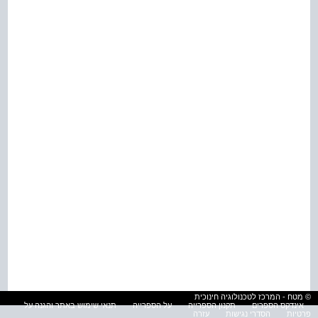
© מטח - המרכז לטכנולוגיה חינוכית
אינדקס הספרים
תקנון הספרייה
על הספרייה
תנאי שימוש באתר והגנה על
פרטיות
הסדרי נגישות
עזרה