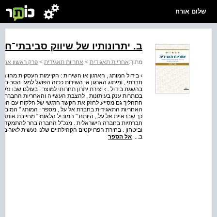
שלום אורח
ב. יתרונותיו של שיווק סביבתי־חב
מתוך:
אחריות תאגידית
>
אחריות תאגידית
>
פרק ראשון אחרי
› בידול המותג , הארגון או השירות : הקיימות העסקית מהווה כ
חברתי , ומיתוג הארגון או השירות ככזה הפועל למען הסביבה ו
בהשגת בידול . › יצירת יתרון תחרותי למוצר : בעולם שבו נזק
בכותרות ענק בעיתונות , להצבת העשייה והאחריות החברתית ב
התהליך גם מסייע לחזק את הקשר הרגשי של הלקוח עם המותג 
האחריות התאגידית בחברת אל על , מספר : המותג " המוביל 
כך שבראיית אל על , היותנו " המוביל הלאומי" מחייבת אותנו
חברתיות בחברה הישראלית . מנכ"ל החברה בחר להתמקד בכמ
ב...
אל הספר