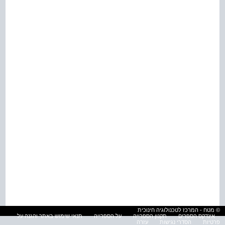
© מטח - המרכז לטכנולוגיה חינוכית
אינדקס הספרים
תקנון הספרייה
על הספרייה
תנאי שימוש באתר והגנה על
פרטיות
הסדרי נגישות
עזרה