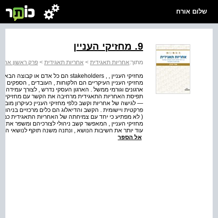
שלום אורח
9. מחזיקי העניין
מתוך:
אחריות תאגידית
>
אחריות תאגידית
>
פרק ראשון אחרי
מחזיקי העניין , , stakeholders הם כל
מחזיקי העניין העיקריים הם הלקוחות , העובדים , הספקים , ה
ארגונים וגורמי ממשל . הארגון העסקי נדרש , לצורך עמידה במ
תפיסת האחריות התאגידית מרחיבה את הקשר עם מחזיקי העני
— לגישה של אחריות וקשב כלפי מחזיקי העניין כעיקרון מוביל 
( לא מפתיע כי יחד עם צמיחתה של האחריות התאגידית כמרכי
עוד יותר את חשיבות הנושא , ונתנה משנה תוקף לנושאי הדיאלו
אל הספר