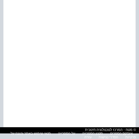
© מטח - המרכז לטכנולוגיה חינוכית
אינדקס הספרים
תקנון הספרייה
על הספרייה
תנאי שימוש באתר והגנה על
פרטיות
הסדרי נגישות
עזרה