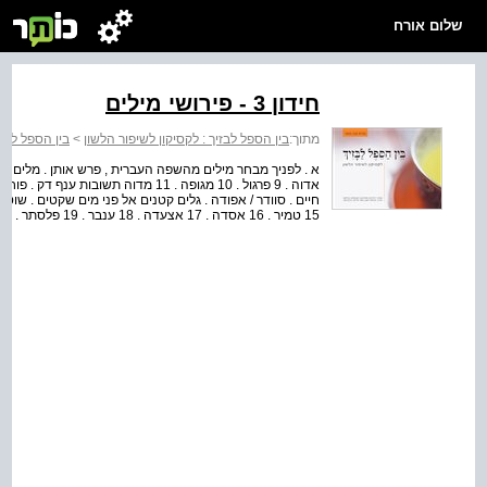
שלום אורח
חידון 3 - פירושי מילים
מתוך:
בין הספל לבזיך : לקסיקון לשיפור הלשון
>
בין הספל לבזי
אדוה . 9 פרגול . 10 מגופה . 11 מדוה תשו
15 טמיר . 16 אסדה . 17 אצעדה . 18 ענבר . 19 פלסתר . 20 זוג . 21 פנכה . 22 רמץ . 23 צקלון . 24 שכוי