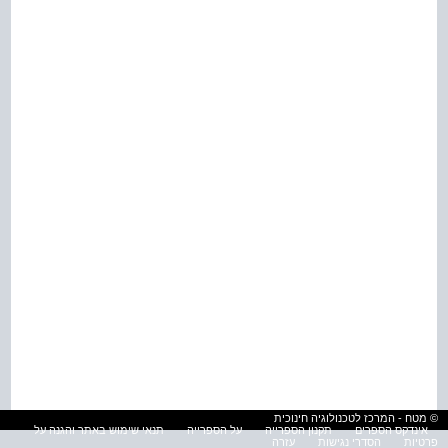
© מטח - המרכז לטכנולוגיה חינוכית
אינדקס הספרים
תקנון הספרייה
על הספרייה
תנאי שימוש באתר והגנה על
פרטיות
הסדרי נגישות
עזרה