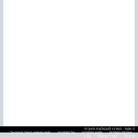
© מטח - המרכז לטכנולוגיה חינוכית
אינדקס הספרים
תקנון הספרייה
על הספרייה
תנאי שימוש באתר והגנה על
פרטיות
הסדרי נגישות
עזרה