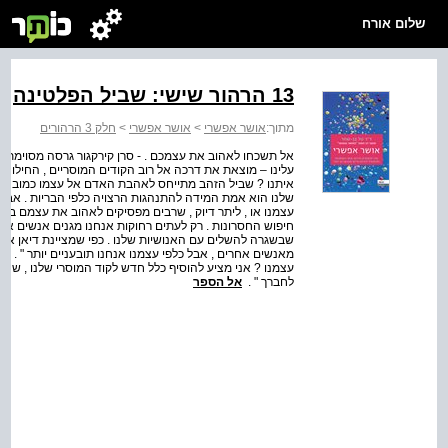
שלום אורח
13 הרהור שישי: שביל הפלטינה
מתוך:
אושר אפשרי
>
אושר אפשרי
>
חלק 3 הרהורים
אל תשכחו לאהוב את עצמכם . - סרן קירקגור גרסה מסוימת 
עלינו – מוצאת את דרכה אל רוב הקודים המוסריים , החילוניי
איתנו ? שביל הזהב מתייחס לאהבת האדם אל עצמו כמובנת מ
שלנו הוא אמת המידה להתנהגות הרצויה כלפי הבריות . אבל
עצמנו או , ליתר דיוק , שרבים מפסיקים לאהוב את עצמם ברג
חיפוש החסרונות . רק לעתים רחוקות אנחנו מגנים אנשים אח
שבשגרה להשלים עם האנושיות שלנו . כפי שמציינת דיאן אקרמן 
מאנשים אחרים , אבל כלפי עצמנו אנחנו תובעניים יותר " . מד
עצמנו ? אני מציע להוסיף כלל חדש לקוד המוסרי שלנו , שנ
לחברך " .
אל הספר