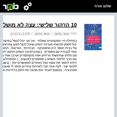
שלום אורח
10 הרהור שלישי: עצה לא מושלמת
מתוך:
אושר אפשרי
>
אושר אפשרי
>
חלק 3 הרהורים
בתחילת חיי המקצועיים שאלתי : איך אני יכול לטפל במישהו , 
יכול לספק למישהו מערכת יחסים שיוכל לנצל למען צמיחתו ה
עלי בבית הספר היה מתמטיקה . הבהירות , הוודאות , תחוש
אותי לעבודה עם מספרים . באוניברסיטה השתנו תחומי העניין
וגם הלחץ שהרגשתי הרחיקו אותי מהמספרים וקירבו אותי אל ה
אם תכני הלימוד השתנו ( ממספרים לאנשים , ( המתודולוגיה
היתה להפוך את עצמי ואת האחרים למאושרים יותר , ובשבילי 
לתואר שני , לקח אותי חבר לארוחת צהריים וסיפר לי שעוברת ע
מוטיבציה , ובמקום לעבוד הוא מבזבז את הזמן בדחיינות אינס