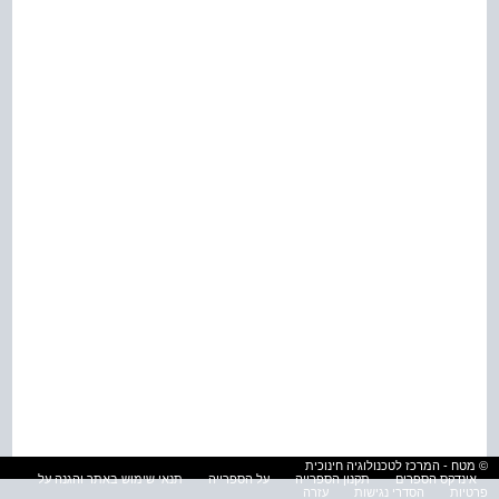
© מטח - המרכז לטכנולוגיה חינוכית
אינדקס הספרים
תקנון הספרייה
על הספרייה
תנאי שימוש באתר והגנה על
פרטיות
הסדרי נגישות
עזרה