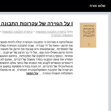
שלום אורח
I על הגזירה של עקרונות התבונה המעשית הטהורה
מתוך:
ביקורת התבונה המעשית
>
ביקורת התבונה המעשית
>
המעשית הטהורה
אנאליטיקה זו מוכיחה כי התבונה הטהורה יכולה להיות מעשית ,
את הרצון—וזאת על ידי עובדה , שבה התבונה הטהורה מגלה א
של המוסריות , שבאמצעותו היא קובעת את הרצון אל מעשה 
חירות הרצון ואפילו זהה עמו , ועל ידי כך הרצון של יש תבוני
המודע את קיומו הנקבעי בסדר מושכל של דברים ; אמנם לא 
דינאמיים העשויים לקבוע את הסבתו שלו בתוך עולם החושים 
אינטליגיבילי של הדברים , זה הוכח במידה מספקת במקום אח
הביקורת של התבונה הספקולאטיבית הטהורה , או אז מתגלה ניגו
הסתכלות חושנית טהורה ...
אל הספר