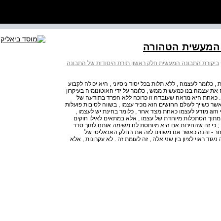
ביקורת התבונה המעשית חלק ראשון תורת היסודות של התבונה
 כלומר לעצמה , ללא תלות בכל יסוד ניסיוני , היא יכולה לקבוע
ת עצמה בנו כמעשית ממש , כלומר על ידי האוטונומיה בעיקרון
. כאחת היא מראה שעובדה זו כרוכה ללא הפרד בתודעה של
 , אשר כשייך לעולם החושים הוא מכיר עצמו , בשווה לסיבות פועלות
אחרות , ככפוף בהכרח לחוקים של הסיבתיות , בתחום המעשי am מודע לעצמו כאחת מצד אחר , כלומר בחינת יש לעצמו ,
מתוך הסתכלות מיוחדת של עצמו , אלא במתאים לאילו חוקים
; כי זה שהחירות אם היא מיוחסת לנו משימה אותנו לתוך סדר
ר - והנה כאשר אנו משווים לזה את החלק האנאליטי של
ד ראוי לציון בין שני אלה , זה לעומת זה . לא עקרונות , אלא