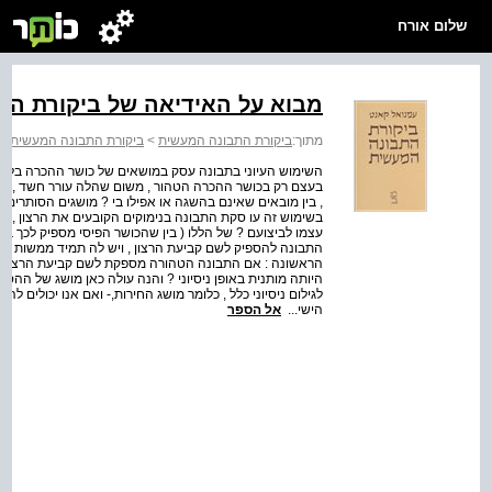
שלום אורח
מבוא על האידיאה של ביקורת הת
מתוך:
ביקורת התבונה המעשית
>
ביקורת התבונה המעשית
השימוש העיוני בתבונה עסק במושאים של כושר ההכרה בלבד 
בעצם רק בכושר ההכרה הטהור , משום שהלה עורר חשד , אשר
, בין מובאים שאינם בהשגה או אפילו בי ? מושגים הסותרים 
בשימוש זה עו סקת התבונה בנימוקים הקובעים את הרצון , וה
עצמו לביצועם ? של הללו ( בין שהכושר הפיסי מספיק לכך בין 
התבונה להספיק לשם קביעת הרצון , ויש לה תמיד ממשות אוב
הראשונה : אם התבונה הטהורה מספקת לשם קביעת הרצון בשב
היותה מותנית באופן ניסיוני ? והנה עולה כאן מושג של ההסבה
לגילום ניסיוני כלל , כלומר מושג החירות,- ואם אנו יכולים להו
הישי...
אל הספר