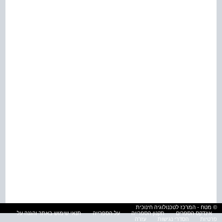
© מטח - המרכז לטכנולוגיה חינוכית
אינדקס הספרים
תקנון הספרייה
על הספרייה
תנאי שימוש באתר והגנה על
פרטיות
הסדרי נגישות
עזרה