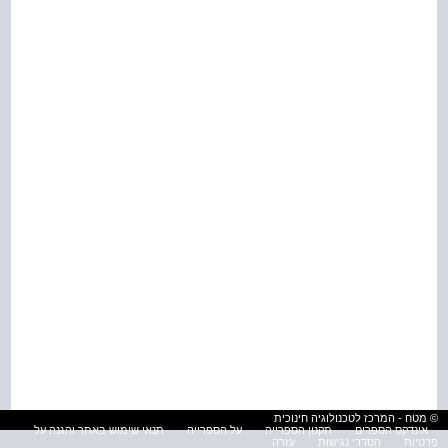
© מטח - המרכז לטכנולוגיה חינוכית
אינדקס הספרים
תקנון הספרייה
על הספרייה
תנאי שימוש באתר והגנה על
פרטיות
הסדרי נגישות
עזרה