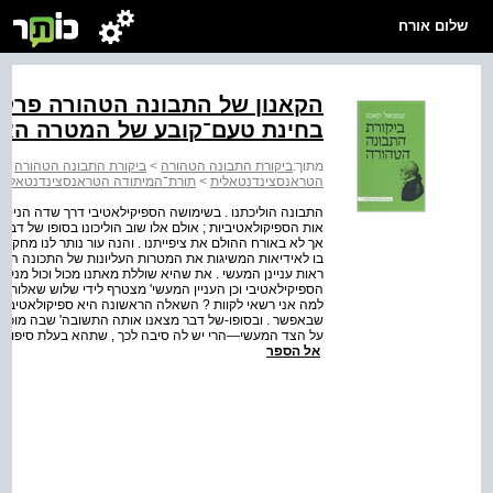
שלום אורח
הקאנון של התבונה הטהורה פרק ש
בחינת טעם־קובע של המטרה האח
מתוך:
ביקורת התבונה הטהורה
>
ביקורת התבונה הטהורה
>
הטראנסצינדנטאלית
>
תורת־המיתודה הטראנסצינדנטאלית 
התבונה הוליכתנו . בשימושה הספיקילאטיבי דרך שדה הניסיונ
אות הספיקולאטיביות ; אולם אלו שוב הוליכונו בסופו של דבר א
אך לא באורח ההולם את ציפייתנו . והנה עור נותר לנו מחקר
בו לאידיאות המשיגות את המטרות העליונות של התכונה הטהור
ראות עניינן המעשי . את שהיא שוללת מאתנו מכול וכול מנקודת
למה אני רשאי לקוות ? השאלה הראשונה היא ספיקולאטיבית ג
שבאפשר . ובסופו-של דבר מצאנו אותה התשובה' שבה מוכרח
על הצד המעשי—הרי יש לה סיבה לכך , שתהא בעלת סיפוק . א
אל הספר