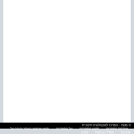
© מטח - המרכז לטכנולוגיה חינוכית
אינדקס הספרים
תקנון הספרייה
על הספרייה
תנאי שימוש באתר והגנה על
פרטיות
הסדרי נגישות
עזרה