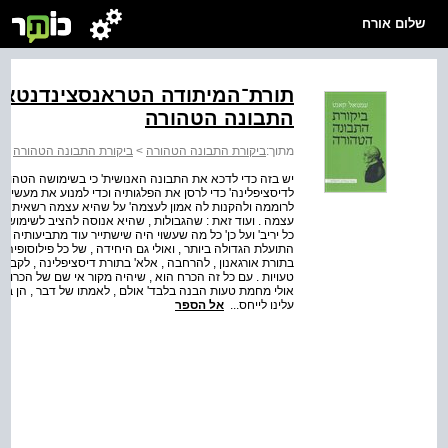
שלום אורח
תורת־המיתודה הטראנסצינדנטאלי
התבונה הטהורה
מתוך:
ביקורת התבונה הטהורה
>
ביקורת התבונה הטהורה
>
יש בזה כדי לדכא את התבונה האנושית' כי בשימושה הטהור א
לדיסציפלינה' כדי לרסן את הפלגותיה וכדי למנוע את מעשי ה
לרוממה ולהקנות לה אמון לעצמה' על שהיא עצמה רשאית , ואף 
עצמה . ועוד זאת : שהגבולות , שהיא אנוסה להציב לשימוש
כל יריב' ועל כן' כל מה שעשוי היה שישתייר עוד מתביעותיה ה
התועלת הגדולה ביותר , ואולי גם היחידה , של כל פילוסופי
בתורת אורגאנון , להרחבה , אלא' בתורת דיסציפלינה , לקביע
טעויות . עם כל זה הכרח הוא , שיהיה מקור אי שם של הכרות ח
אולי מחמת טעות הבנה בלבד' אולם , לאמתו של דבר , הן בנו
עלינו לייחס...
אל הספר