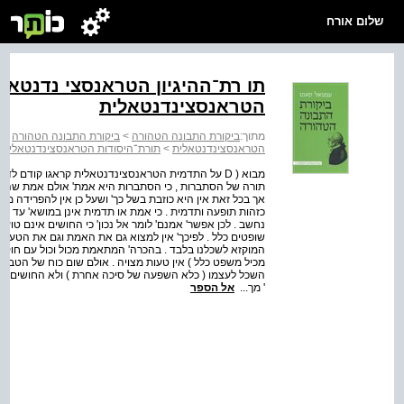
שלום אורח
תו רת־ההיגיון הטראנסצי נדנטאל
הטראנסצינדנטאלית
מתוך:
ביקורת התבונה הטהורה
>
ביקורת התבונה הטהורה
>
הטראנסצינדנטאלית
>
תורת־היסודות הטראנסצינדנטאלית ח
מבוא ( D על התדמית הטראנסצינדנטאלית קראגו קודם לד
תורה של הסתברות , כי הסתברות היא אמת' אולם אמת שהיכר
אך בכל זאת אין היא כוזבת בשל כך' ושעל כן אין להפרידה מע
כזהות תופעה ותדמית . כי אמת או תדמית אינן במושא' עד כ
נחשב . לכן אפשר' אמנם' לומר אל נכון' כי החושים אינם טוע
שופטים כלל . לפיכך' אין למצוא גם את האמת וגם את הטעות'
המוקזא לשכלנו בלבד . בהכרה' המתאמת מכול וכול עם חוקי ה
מכיל משפט כלל ) אין טעות מצויה . אולם שום כוח של הטבע אי
השכל לעצמו ( כלא השפעה של סיכה אחרת ) ולא החושים לעצ
' מך...
אל הספר