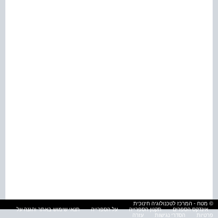
© מטח - המרכז לטכנולוגיה חינוכית
אינדקס הספרים
תקנון הספרייה
על הספרייה
תנאי שימוש באתר והגנה על
פרטיות
הסדרי נגישות
עזרה