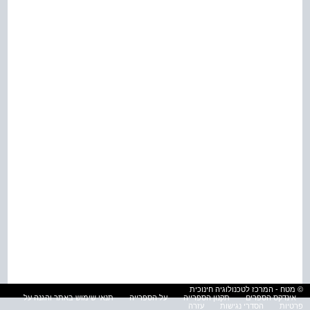
© מטח - המרכז לטכנולוגיה חינוכית
אינדקס הספרים
תקנון הספרייה
על הספרייה
תנאי שימוש באתר והגנה על
פרטיות
הסדרי נגישות
עזרה