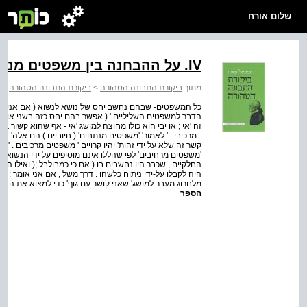
שלום אורח
IV. על ההבחנה בין משפטים מנתחים למרכיבים
מתוך:
ביקורת התבונה הטהורה
>
ביקורת התבונה הטהורה
>
כל המשפטים- שבהם נחשב יחס של נושא לנשוא ( אם אני דן
הדבר למשפטים השליליים ' ( אפשר בהם יחס כזה בשני אופנים 
זה 'אי ; או יבי הוא כולו מחוצה למושג 'אי - אף שהוא קשור 
- מרכיבי . ' לאמור' 'משפטים מנתחים' ( חיוביים ) הם אלה' 
קשר זה שלא על ידי זהות' יהיו קרויים ' משפטים מרכיבים . 
'משפטים מרחיבים' לפי שהללו אינם מוסיפים על ידי הנשוא ' 
החלקיים , שכבר היו נחשבים בו ( אם כי כמבולבל ;( ואילו הא
היה לקבלו על-ידי ניתוח כלשהו . דרך משל , אם אני אומר : 
מלחרוג מעבר למושג' שאני קושר עם גוף' כדי למצוא את ההתפ
הספר