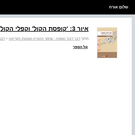
שלום אורח
איור ‭:3‬ 'קופסת הקול' וקפלי הקול
מתוך:
דבר דבור ואופניו : שיפור ההגייה ואמנות הקריאה
>
דבר 
אל הספר