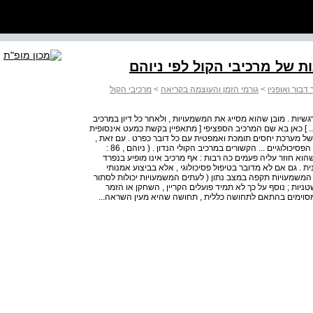
 של מרכיבי הקול לפי ניוהם
דבור ואופניו
>
גורמי הזמן והעוצמה בקריאה
>
מרכיבי הקול
שיות . מובן שהוא מסייג את המשמעויות , ולאחר כל דיון במרכיב
. ] כאן בא שם המרכיב הספציפי [ מתאפיין בקשת כמעט אינסופית
 של מערכת יחסים תומכת ואמפטית עם כל דובר כפרט . עם זאת ,
הרעיונות שנזכרו לעיל מספקים תמונה של אחדים מההיבטים הפסיכולוגיים ... הקשורים במרכיב הקולי הנדון . ( ניוהם , 86 :
ם שהוא חוזר עליה פעמים כה רבות : אף מרכיב אינו מופיע בנפרד
ית . גם אם לא מדובר בטיפול פסיכולוגי , אלא בביצוע אמנותי
 המשמעויות תקפה במצב נתון ( לעתים המשמעויות יכולות לסתור
ניות ; נוסף על כך לא תמיד פועלים הקריין , השחקן או הזמר
 מסוימים בהתאם לתחושה כללית , תחושה שהיא מעין השראה...