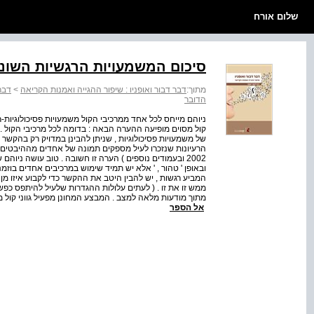
שלום אורח
סיכום המשמעויות הרגשיות השונות
מתוך:
דבר דבור ואופניו : שיפור ההגייה ואמנות הקריאה
>
דבר 
הדובר
ניוהם מייחס לכל אחד ממרכיבי הקול משמעויות פסיכולוגיות-רג
קול מסוים מופיעה ההערה הבאה : בדומה לכל מרכיבי הקול ..
של משמעויות פסיכולוגיות , שניתן להבינן במדויק רק בהקשר
2002 ובעמודים נוספים ) הערה זו חשובה . טוב עושה ניוה
ובאופן ' טהור , ' אלא יש תמיד שימוש במרכיבים אחדים בוזמנ
המביע רגשות , יש להבין היטב את ההקשר כדי לקבוע איזו מן
ממש זו את זו . ( לעתים עלולות ההגדרות שלעיל להיתפס כפשט
מתוך מודעות מלאה למצב . המבצע המחונן מפעיל גווני קול
אל הספר